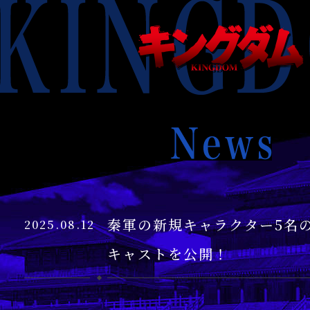
KINGDOM
キ
ン
グ
ダ
ム
KINGDOM
News
秦軍の新規キャラクター5名
2025.08.12
キャストを公開！