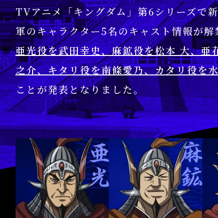
TVアニメ「キングダム」第6シリーズで
軍のキャラクター5名のキャスト情報が解
亜光役を武田幸史、麻鉱役を松本 大、亜
之介、キタリ役を南條愛乃、カタリ役を
ことが発表となりました。