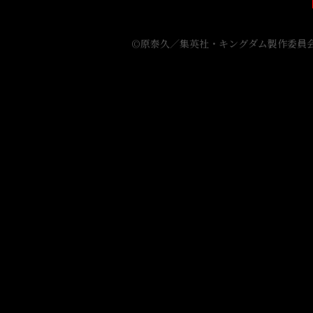
メ
2021
年
©原泰久／集英社・キングダム製作委員
4
月
4
日
（日）
24:05〜
NHK
総
合
に
て
放
送