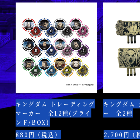
キ
キ
ン
ン
グ
グ
ダ
ダ
ム
ム
ト
ク
レ
リ
ー
ッ
デ
プ
ィ
マ
ン
ー
キングダム トレーディング
キングダム 
グ
カ
マーカー 全12種(ブライ
ー 全2種
マ
ー
ンド/BOX)
ー
全
カ
2
880円（税込）
2,700円