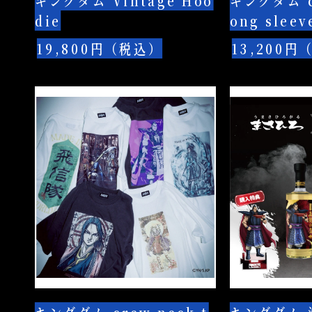
キングダム Vintage Hoo
キングダム cr
3
die
ong sleev
種
19,800円（税込）
13,200円
キ
キ
ン
ン
グ
グ
ダ
ダ
ム
ム
crew
泡
neck
盛
tee
ま
全
さ
6
ひ
種
ろ