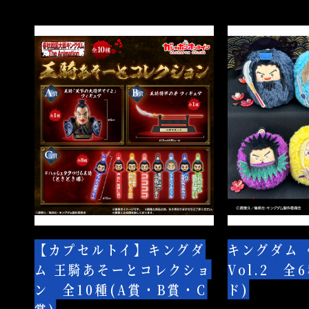
バ
プ
ー
全
【カ
キ
全
2
プ
ン
3
種
セ
グ
種
ル
ダ
ト
ム
イ】
く
キ
る
ン
み
グ
た
ダ
ぴ
ム
ぬ
【カプセルトイ】キングダ
キングダム
王
い
ム 王騎あそーとコレクショ
Vol.2 全
騎
Vol.2
ン 全10種(A賞・B賞・C
ド)
あ
全