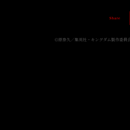
ア
ニ
メ
2021
年
©原泰久／集英社・キングダム製作委員
4
月
4
日
（日）
24:05〜
NHK
総
合
に