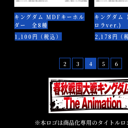
ル
（オ
ド
ダ
ー
付
キングダム MDFキーホル
キングダム
ー
ロ
き)
ダー 全8種
ロラver.)
全
ラ
8
ver.)
1,100円（税込）
2,178円（
種
全
7
種
2
3
4
5
6
※本ロゴは商品化専用のタイトルロ