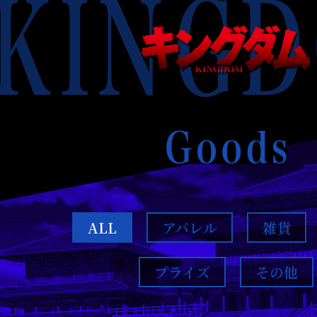
KINGDOM
キ
ン
グ
ダ
ム
KINGDOM
Character
ALL
アパレル
雑貨
プライズ
その他