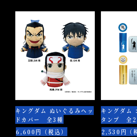
ー
種
全
キ
キ
12
ン
ン
種
グ
グ
(ブ
ダ
ダ
ラ
ム
ム
イ
ぬ
ゴ
ン
い
ル
ド/BOX)
ぐ
フ
る
ボ
み
ー
ヘ
ル
キングダム ぬいぐるみヘッ
キングダム 
ッ
ス
ドカバー 全3種
タンプ 全2
ド
タ
カ
ン
6,600円（税込）
2,530円