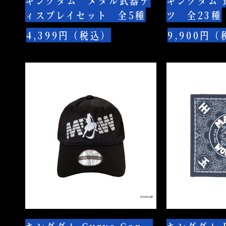
キングダム メタル武器デ
キングダム 
ィ
ツ
ィスプレイセット 全5種
ツ 全23種
ス
全
プ
23
4,399円（税込）
9,900円
レ
種
イ
キ
キ
セ
ン
ン
ッ
グ
グ
ト
ダ
ダ
全
ム
ム
5
Curve
Bandana
種
Cap
全
2
種