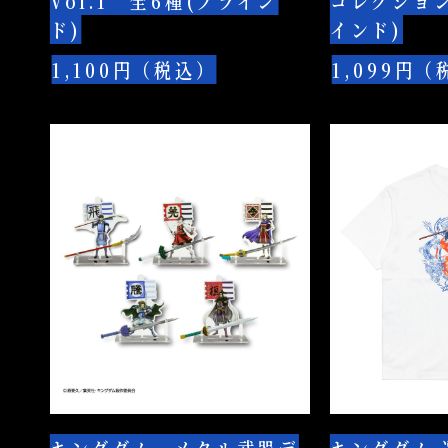
Vol.1 全6種(ブライン
コレクション
Vol.1
レ
C
ド)
インド)
全
ク
賞)
6
シ
1,100円（税込）
1,099円
種
ョ
(ブ
ン
キ
キ
ラ
全
ン
ン
イ
8
グ
グ
ン
種
ダ
ダ
ド)
(ブ
ム
ム
ラ
メ
選
イ
タ
べ
ン
ル
る
ド)
武
T
器
シ
デ
ャ