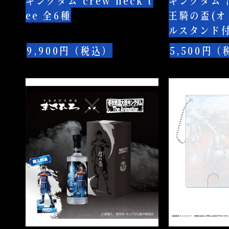
キングダム crew neck t
キングダム 
王
ee 全6種
王騎の盃(
騎
ルスタンド付
の
盃
9,900円（税込）
5,500円
(オ
リ
キ
キ
ジ
ン
ン
ナ
グ
グ
ル
ダ
ダ
ア
ム
ム
ク
泡
ク
リ
盛
リ
ル
ま
ア
ス
さ
パ
タ
ひ
ス
ン