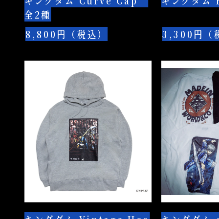
キングダム Curve Cap
キングダム B
全2種
8,800円（税込）
3,300円
キ
キ
ン
ン
グ
グ
ダ
ダ
ム
ム
Vintage
crew
Hoodie
neck
long
sleeve
tee
全