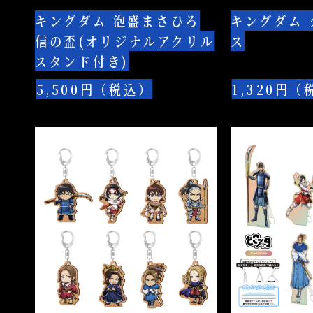
ろ
ケ
ド
キングダム 泡盛まさひろ
キングダム 
信
ー
付
信の盃(オリジナルアクリル
ス
の
ス
き)
スタンド付き)
盃
(オ
5,500円（税込）
1,320円（
リ
ジ
キ
キ
ナ
ン
ン
ル
グ
グ
ア
ダ
ダ
ク
ム
ム
リ
MDF
ど
ル
キ
こ
ス
ー
ス
タ
ホ
タ
ン