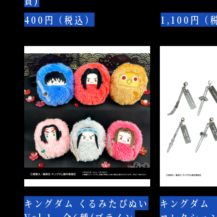
賞)
そ
6
ー
種
400円（税込）
1,100円（
と
(ブ
コ
ラ
キ
キ
レ
イ
ン
ン
ク
ン
グ
グ
シ
ド)
ダ
ダ
ョ
ム
ム
ン
く
武
全
る
器
10
み
チ
種
た
ャ
(A
ぴ
ー
賞・
ぬ
ム
B
キングダム くるみたぴぬい
キングダム
い
コ
賞・