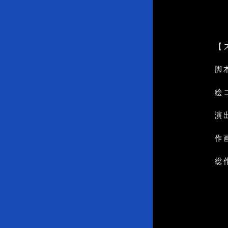
【
脚
絵
演
作画
総作