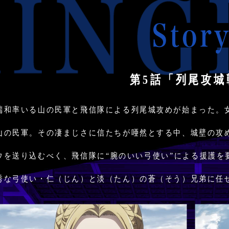
Story
第5話「列尾攻城
端和率いる山の民軍と飛信隊による列尾城攻めが始まった。
山の民軍。その凄まじさに信たちが唖然とする中、城壁の攻
ウを送り込むべく、飛信隊に“腕のいい弓使い”による援護を
秀な弓使い・仁（じん）と淡（たん）の蒼（そう）兄弟に任