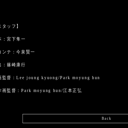
スタッフ】
本：宮下隼一
コンテ：今泉賢一
出：篠崎康行
監督：Lee joung kyuong/Park moyung hun
画監督：Park moyung hun/江本正弘
Back