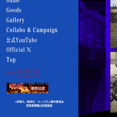
GOODS
GALLERY
Collabo
&
Campaign
公
式
YouTube
Official
X
Top
Twitter
Facebook
で
で
シ
シ
原
ェ
ェ
作
ア
ア
©原泰久／集英社・キングダム製作委員会
利用者情報の外部送信