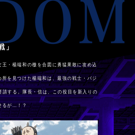
戦」
女王・楊端和の檄を合図に勇猛果敢に攻め込
め所を見つけた楊端和は、最強の戦士・バジ
要請する。隊長・信は、この役目を新入りの
せるが…！？