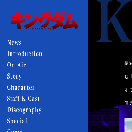
Menu
KINGDOM
キ
ン
キ
グ
ン
ダ
グ
ム
KINGDOM
ダ
ム
KINGDOM
News
Introduction
楊
News
Story
む
Character
オ
Staff
&
優
Cast
Discography
Special
Game