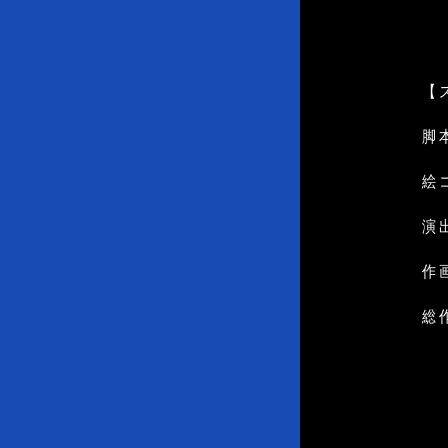
【
脚
絵
演
作画
総