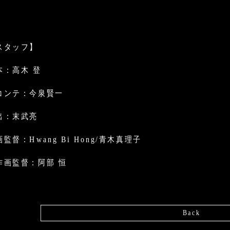
スタッフ】
本：高木 登
コンテ：今泉賢一
出：末武亮
監督：Hwang Bi Hong/青木真理子
作画監督：阿部 恒
Back