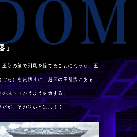
器」
・王翦の策で列尾を捨てることになった。王
（ごた）を皮切りに、趙国の王都圏にある
別の城へ向かうよう厳命する。
動だが、その狙いとは…！？