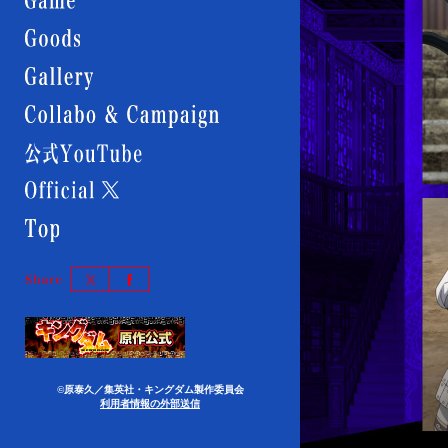
GOODS
GALLERY
Collabo
&
Campaign
公
式
YouTube
Official
X
Top
Twitter
Facebook
で
で
シ
シ
原
ェ
ェ
作
ア
ア
©原泰久／集英社・キングダム製作委員会
利用者情報の外部送信