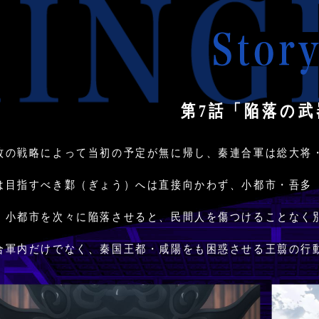
Story
第7話「陥落の武
牧の戦略によって当初の予定が無に帰し、秦連合軍は総大将
は目指すべき鄴（ぎょう）へは直接向かわず、小都市・吾多
・小都市を次々に陥落させると、民間人を傷つけることなく
合軍内だけでなく、秦国王都・咸陽をも困惑させる王翦の行