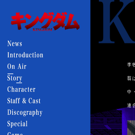
Menu
KINGDOM
キ
ン
キ
グ
ン
ダ
グ
ム
KINGDOM
ダ
ム
KINGDOM
News
Introduction
李
News
Story
翦
Character
中
Staff
&
連
Cast
Discography
Special
Game