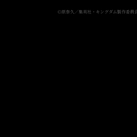
2021
年
©原泰久／集英社・キングダム製作委員
4
月
4
日
（日）
24:05〜
NHK
総
合
に
て
放
送
開