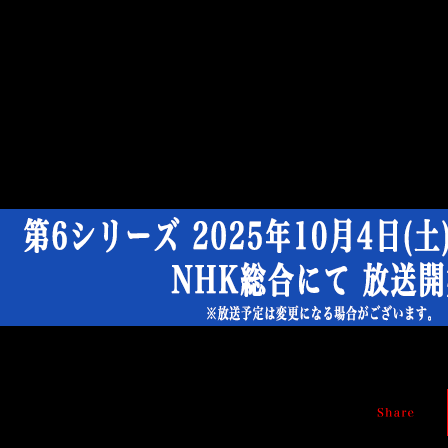
TV
ア
ニ
メ