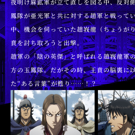
夜明け麻鉱軍が立て直しを図る中、反対
鳳隊が亜光軍と共に対する趙軍と戦って
中、機会を伺っていた趙峩龍（ちょうが
賁を討ち取ろうと出撃。
趙軍の「陰の英傑」と呼ばれる趙峩龍軍
方の玉鳳隊。だがその時、王賁の脳裏に
た“ある言葉”が甦り……！？