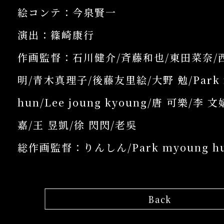
絵コンテ：今泉賢一
演出：篠崎康行
作画監督：石川健介/斉藤和也/東田菜奈/
明/青木真理子/後藤友里絵/大野 勉/Park 
hun/Lee joung kyoung/唐 可樂/李 
嘉/王 昱凱/徐 閃閃/老吳
総作画監督：りんしん/Park myoung h
Back