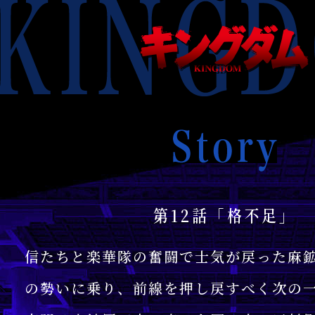
KINGDOM
キ
ン
グ
ダ
ム
KINGDOM
Story
第12話「格不足」
信たちと楽華隊の奮闘で士気が戻った麻
の勢いに乗り、前線を押し戻すべく次の